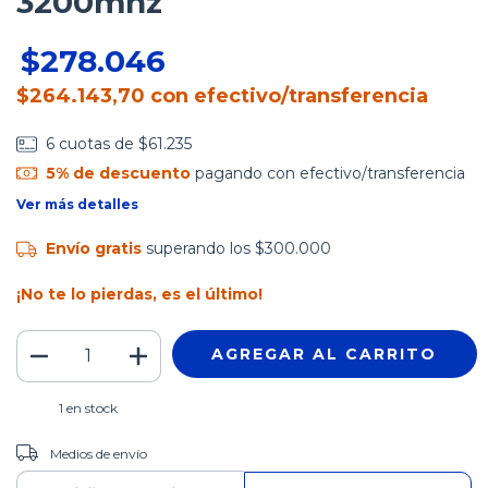
3200mhz
$278.046
$264.143,70
con
efectivo/transferencia
6
cuotas de
$61.235
5% de descuento
pagando con efectivo/transferencia
Ver más detalles
Envío gratis
superando los
$300.000
¡No te lo pierdas, es el último!
1
en stock
CAMBIAR CP
Entregas para el CP:
Medios de envío