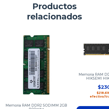
Productos
relacionados
Memoria RAM D
HIKSEMI HI
$230
$218.61
efectivo/tr
Memoria RAM DDR2 SODIMM 2GB