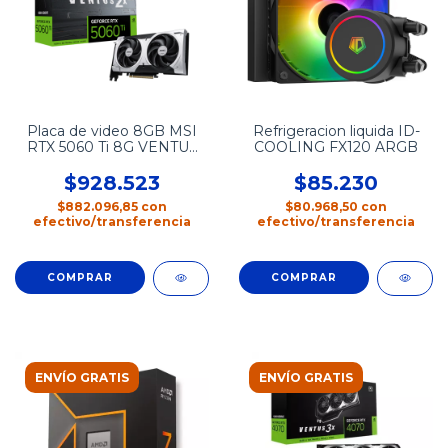
Placa de video 8GB MSI
Refrigeracion liquida ID-
RTX 5060 Ti 8G VENTUS
COOLING FX120 ARGB
2X OC PLUS
$928.523
$85.230
$882.096,85
con
$80.968,50
con
efectivo/transferencia
efectivo/transferencia
ENVÍO GRATIS
ENVÍO GRATIS