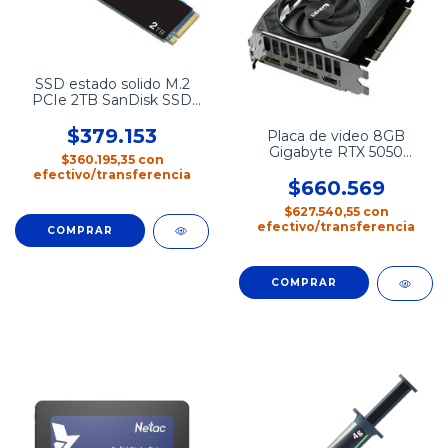
SSD estado solido M.2
PCIe 2TB SanDisk SSD
PLUS
$379.153
Placa de video 8GB
Gigabyte RTX 5050
$360.195,35
con
WINDFORCE OC 8G
efectivo/transferencia
$660.569
$627.540,55
con
efectivo/transferencia