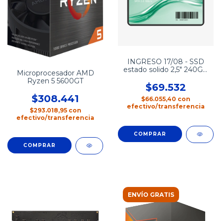
INGRESO 17/08 - SSD
estado solido 2,5" 240GB
Microprocesador AMD
HIKSEMI WAVE
Ryzen 5 5600GT
$69.532
$308.441
$66.055,40
con
efectivo/transferencia
$293.018,95
con
efectivo/transferencia
ENVÍO GRATIS