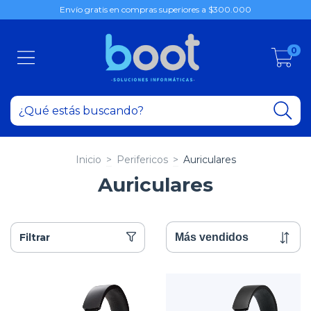
Envío gratis en compras superiores a $300.000
0
Inicio
>
Perifericos
>
Auriculares
Auriculares
Filtrar