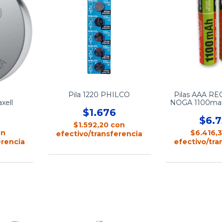
Pila 1220 PHILCO
Pilas AAA R
NOGA 1100ma
xell
110
$1.676
$6.
$1.592,20
con
$6.416,
on
efectivo/transferencia
efectivo/tra
erencia