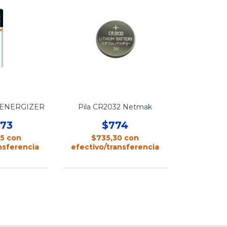
AA ENERGIZER
Pila CR2032 Netmak
073
$774
35
con
$735,30
con
nsferencia
efectivo/transferencia