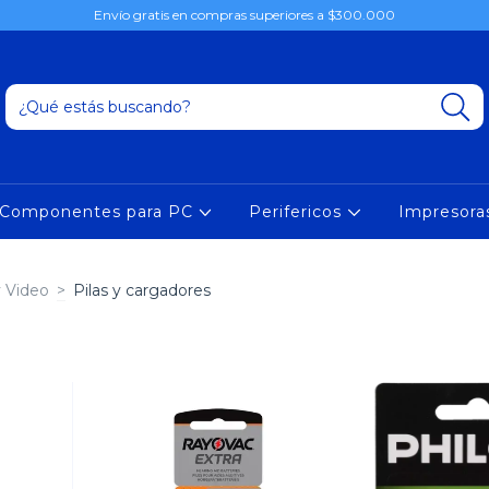
Envío gratis en compras superiores a $300.000
Componentes para PC
Perifericos
Impresor
y Video
>
Pilas y cargadores