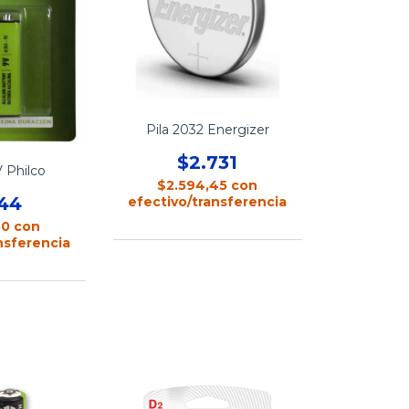
Pila 2032 Energizer
$2.731
V Philco
$2.594,45
con
144
efectivo/transferencia
80
con
nsferencia