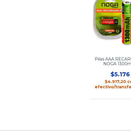
Pilas AAA RECA
NOGA 1300
$5.176
$4.917,20
c
efectivo/transf