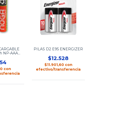
ECARGABLE
PILAS D2 E95 ENERGIZER
h NP-AAAM
0B
$12.528
754
$11.901,60
con
30
con
efectivo/transferencia
nsferencia