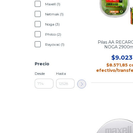
Maxell (1)
Netmak (1)
Noga (3)
Philco (2)
Pilas AA RECA
Rayovac (1)
NOGA 2900
$9.023
Precio
$8.571,85
c
efectivo/transf
Desde
Hasta