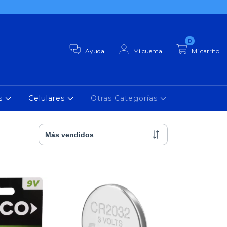
0
Ayuda
Mi cuenta
Mi carrito
as
Celulares
Otras Categorías