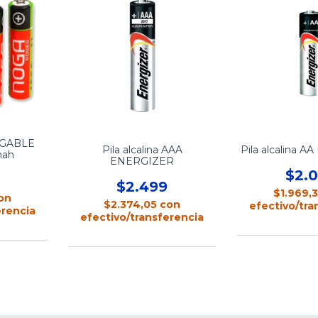
RGABLE
Pila alcalina AAA
Pila alcalina 
mah
ENERGIZER
$2.
$2.499
$1.969,
on
$2.374,05
con
efectivo/tra
erencia
efectivo/transferencia