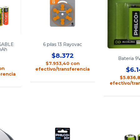
RGABLE
6 pilas 13 Rayovac
mAh
$8.372
Bateria 9
$7.953,40
con
on
$6.
efectivo/transferencia
erencia
$5.836,
efectivo/tra