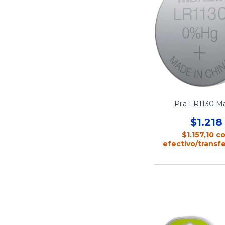
Pila LR1130 Ma
$1.218
$1.157,10
c
efectivo/transf