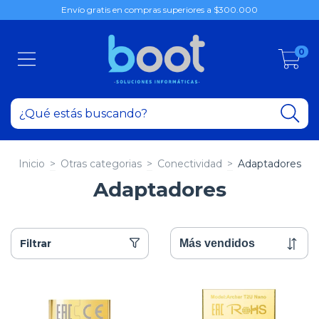
Envío gratis en compras superiores a $300.000
0
Inicio
>
Otras categorias
>
Conectividad
>
Adaptadores
Adaptadores
Filtrar