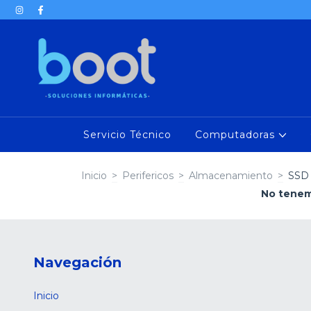
Servicio Técnico
Computadoras
Inicio
>
Perifericos
>
Almacenamiento
>
SSD 
No tenemo
Navegación
Inicio