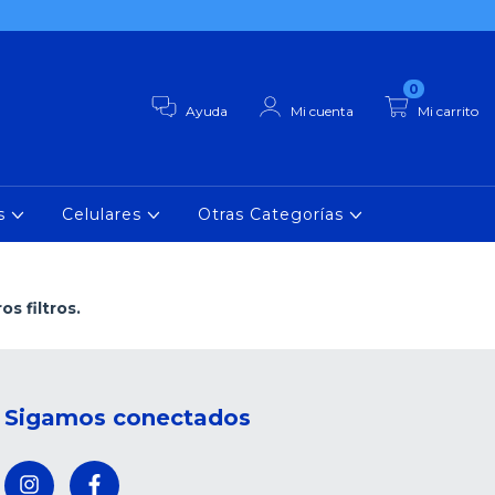
0
Ayuda
Mi cuenta
Mi carrito
as
Celulares
Otras Categorías
s filtros.
Sigamos conectados