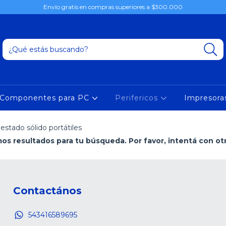
Envío gratis en compras superiores a $300.000
Componentes para PC
Perifericos
Impresor
estado sólido portátiles
s resultados para tu búsqueda. Por favor, intentá con otro
Contactános
543416589695