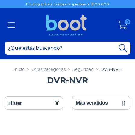
Envío gratis en compras superiores a $300.000
0
Inicio
>
Otras categorias
>
Seguridad
>
DVR-NVR
DVR-NVR
Filtrar