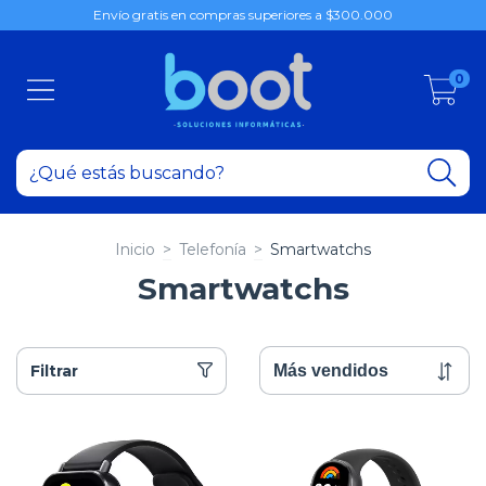
Envío gratis en compras superiores a $300.000
0
Inicio
>
Telefonía
>
Smartwatchs
Smartwatchs
Filtrar