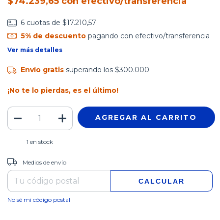
$74.239,65
con
efectivo/transferencia
6
cuotas de
$17.210,57
5% de descuento
pagando con efectivo/transferencia
Ver más detalles
Envío gratis
superando los
$300.000
¡No te lo pierdas, es el último!
1
en stock
CAMBIAR CP
Entregas para el CP:
Medios de envío
CALCULAR
No sé mi código postal