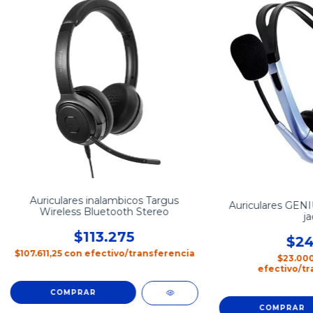
Auriculares inalambicos Targus
Auriculares GENI
Wireless Bluetooth Stereo
ja
$113.275
$24
$107.611,25
con
efectivo/transferencia
$23.00
efectivo/tr