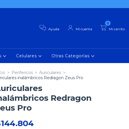
0
Ayuda
Mi cuenta
Mi carrito
as
Celulares
Otras Categorías
cio
>
Perifericos
>
Auriculares
>
riculares inalámbricos Redragon Zeus Pro
uriculares
nalámbricos Redragon
eus Pro
$144.804