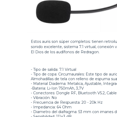
Estos auris son súper completos: tienen retro
sonido excelente, sistema 7.1 virtual, conexión
El Dios de los audífonos de Redragon.
- Tipo de salida:
7.1 Virtual
- Tipo de copa:
Circumaurales: Este tipo de aur
Almohadillas de tela con relleno de espuma su
- Material Diadema:
Metalica, Ajustable, Integra
-Bateria:
Li-Ion 750mAh, 3,7V
- Conectores:
Dongle RF, Bluetooth V5.2, Cabl
- Vibración:
No
- Frecuencia de Respuesta:
20 - 20k Hz
- Impedancia:
64 Ohm
- Diametro del diafragma:
53 mm con imanes d
- Sensibilidad:
111±3 dB