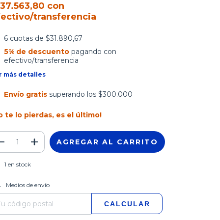
137.563,80
con
fectivo/transferencia
6
cuotas de
$31.890,67
5% de descuento
pagando con
efectivo/transferencia
r más detalles
Envío gratis
superando los
$300.000
o te lo pierdas, es el último!
1
en stock
CAMBIAR CP
regas para el CP:
Medios de envío
CALCULAR