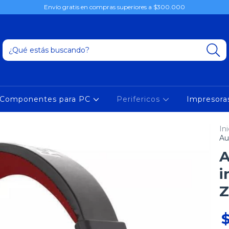
Envío gratis en compras superiores a $300.000
Componentes para PC
Perifericos
Impresor
Ini
Au
A
i
Z