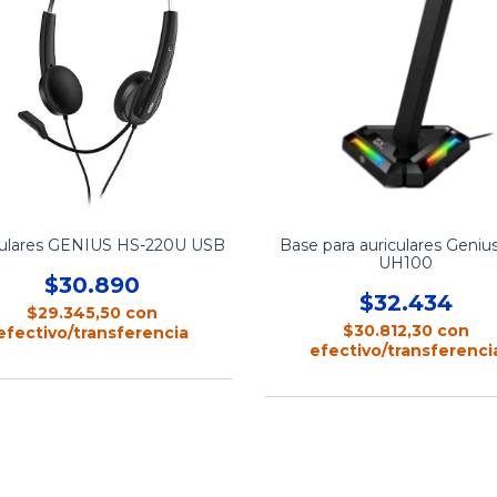
culares GENIUS HS-220U USB
Base para auriculares Geniu
UH100
$30.890
$32.434
$29.345,50
con
$30.812,30
con
efectivo/transferencia
efectivo/transferenci