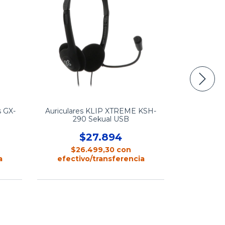
s GX-
Auriculares KLIP XTREME KSH-
Auricu
290 Sekual USB
$27.894
$2
$26.499,30
con
efecti
a
efectivo/transferencia