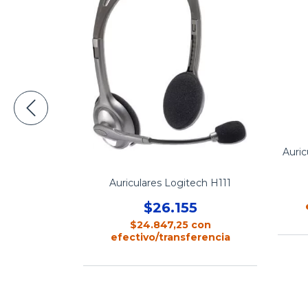
Auri
S-04S single
Auriculares Logitech H111
1
$26.155
con
erencia
$24.847,25
con
efectivo/transferencia