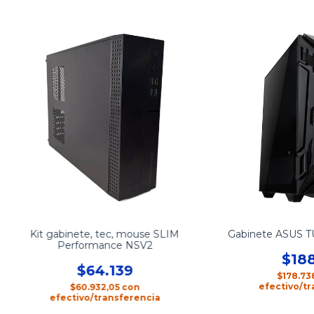
Kit gabinete, tec, mouse SLIM
Gabinete ASUS T
Performance NSV2
$188
$64.139
$178.73
efectivo/tr
$60.932,05
con
efectivo/transferencia