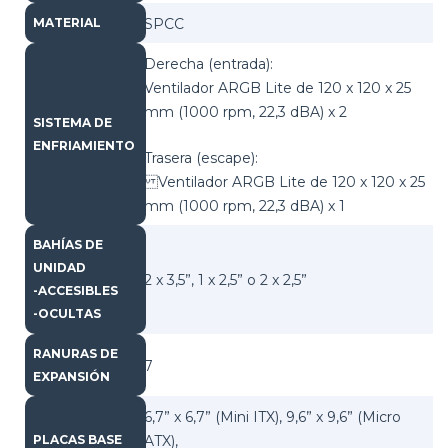
SPCC
MATERIAL
Derecha (entrada):
Ventilador ARGB Lite de 120 x 120 x 25
mm (1000 rpm, 22,3 dBA) x 2
SISTEMA DE
ENFRIAMIENTO
Trasera (escape):
Ventilador ARGB Lite de 120 x 120 x 25
mm (1000 rpm, 22,3 dBA) x 1
BAHÍAS DE
UNIDAD
2 x 3,5”, 1 x 2,5” o 2 x 2,5”
-ACCESIBLES
-OCULTAS
RANURAS DE
7
EXPANSIÓN
6,7” x 6,7” (Mini ITX), 9,6” x 9,6” (Micro
ATX),
PLACAS BASE