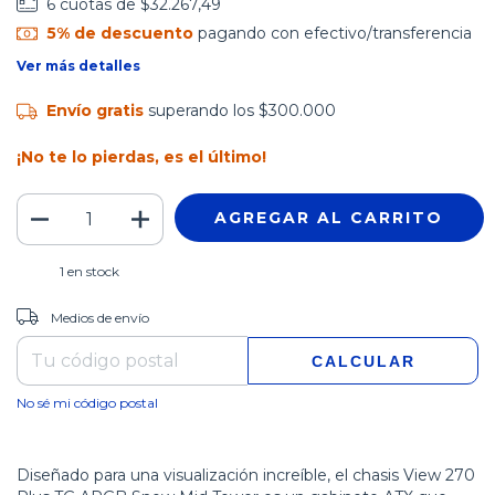
6
cuotas de
$32.267,49
5% de descuento
pagando con efectivo/transferencia
Ver más detalles
Envío gratis
superando los
$300.000
¡No te lo pierdas, es el último!
1
en stock
CAMBIAR CP
Entregas para el CP:
Medios de envío
CALCULAR
No sé mi código postal
Diseñado para una visualización increíble, el chasis View 270