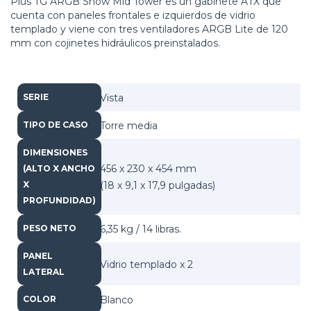
Plus TG ARGB Snow Mid Tower es un gabinete ATX que
cuenta con paneles frontales e izquierdos de vidrio
templado y viene con tres ventiladores ARGB Lite de 120
mm con cojinetes hidráulicos preinstalados.
Vista
SERIE
Torre media
TIPO DE CASO
DIMENSIONES
456 x 230 x 454 mm
(ALTO X ANCHO
(18 x 9,1 x 17,9 pulgadas)
X
PROFUNDIDAD)
6,35 kg / 14 libras.
PESO NETO
PANEL
Vidrio templado x 2
LATERAL
Blanco
COLOR