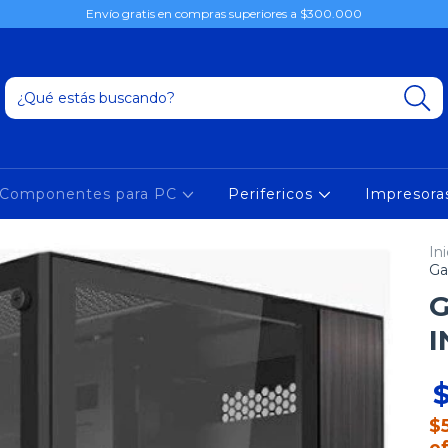
Envío gratis en compras superiores a $300.000
Componentes para PC
Perifericos
Impresor
Ini
Ga
G
I
$
$