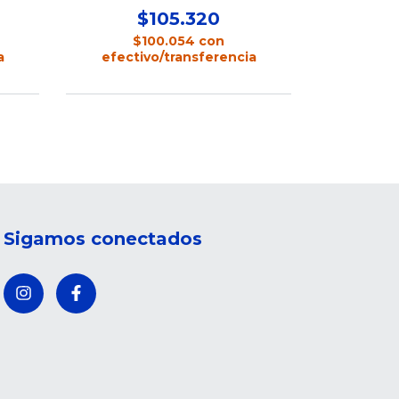
$105.320
$100.054
con
$4
a
efectivo/transferencia
efecti
Sigamos conectados