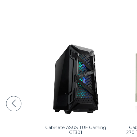
e Versa H16
Gabinete ASUS TUF Gaming
Ga
Smart BX1
GT301
270 