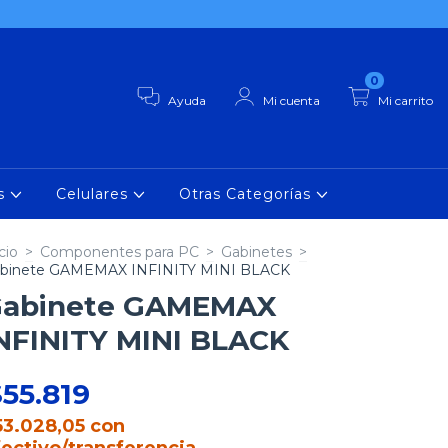
0
Ayuda
Mi cuenta
Mi carrito
as
Celulares
Otras Categorías
cio
>
Componentes para PC
>
Gabinetes
>
binete GAMEMAX INFINITY MINI BLACK
abinete GAMEMAX
NFINITY MINI BLACK
55.819
53.028,05
con