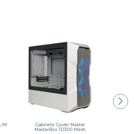
SLIM
Gabinete Cooler Master
Kit gab
MasterBox TD300 Mesh
Per