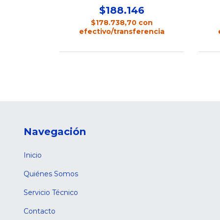
6
$188.146
con
$178.738,70
con
erencia
efectivo/transferencia
Navegación
Inicio
Quiénes Somos
Servicio Técnico
Contacto