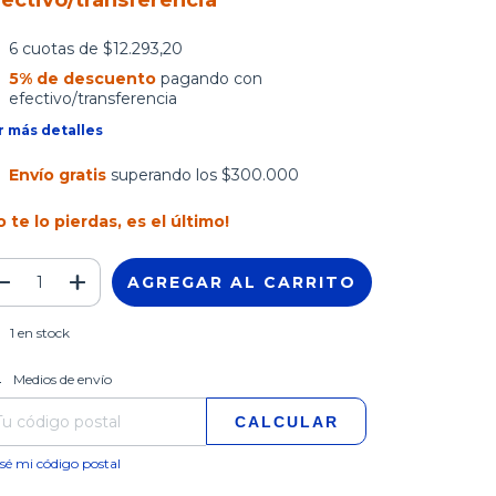
fectivo/transferencia
6
cuotas de
$12.293,20
5% de descuento
pagando con
efectivo/transferencia
r más detalles
Envío gratis
superando los
$300.000
o te lo pierdas, es el último!
1
en stock
CAMBIAR CP
regas para el CP:
Medios de envío
CALCULAR
sé mi código postal