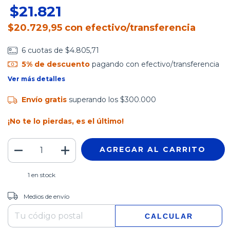
$21.821
$20.729,95
con
efectivo/transferencia
6
cuotas de
$4.805,71
5% de descuento
pagando con efectivo/transferencia
Ver más detalles
Envío gratis
superando los
$300.000
¡No te lo pierdas, es el último!
1
en stock
CAMBIAR CP
Entregas para el CP:
Medios de envío
CALCULAR