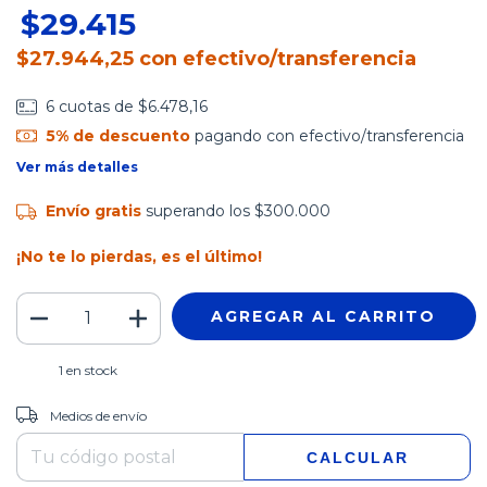
$29.415
$27.944,25
con
efectivo/transferencia
6
cuotas de
$6.478,16
5% de descuento
pagando con efectivo/transferencia
Ver más detalles
Envío gratis
superando los
$300.000
¡No te lo pierdas, es el último!
1
en stock
CAMBIAR CP
Entregas para el CP:
Medios de envío
CALCULAR