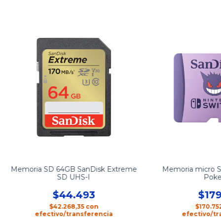
Memoria SD 64GB SanDisk Extreme
Memoria micro S
SD UHS-I
Pok
$44.493
$179
$42.268,35
con
$170.75
efectivo/transferencia
efectivo/tr