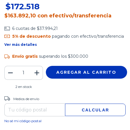
$172.518
$163.892,10
con
efectivo/transferencia
6
cuotas de
$37.994,21
5% de descuento
pagando con efectivo/transferencia
Ver más detalles
Envío gratis
superando los
$300.000
2
en stock
CAMBIAR CP
Entregas para el CP:
Medios de envío
CALCULAR
No sé mi código postal