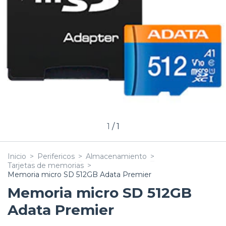
1
/
1
Inicio
>
Perifericos
>
Almacenamiento
>
Tarjetas de memorias
>
Memoria micro SD 512GB Adata Premier
Memoria micro SD 512GB
Adata Premier