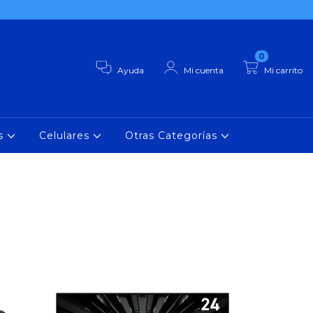
0
Ayuda
Mi cuenta
Mi carrito
as
Celulares
Otras Categorías