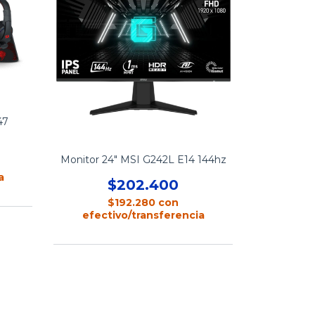
47
Monitor 24" MSI G242L E14 144hz
a
$202.400
$192.280
con
efectivo/transferencia