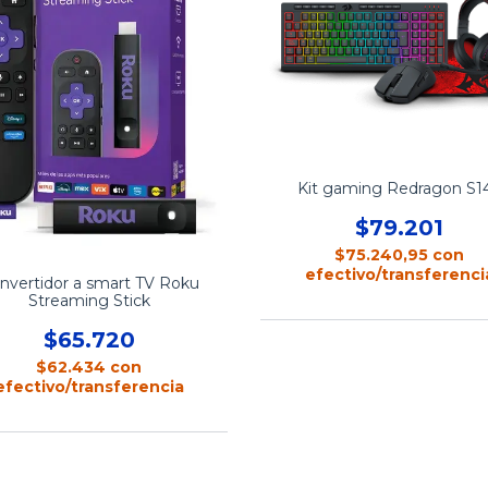
Kit gaming Redragon S1
$79.201
$75.240,95
con
efectivo/transferenci
nvertidor a smart TV Roku
Streaming Stick
$65.720
$62.434
con
efectivo/transferencia