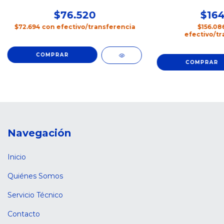
$76.520
$164
$72.694
con
efectivo/transferencia
$156.08
efectivo/tr
Navegación
Inicio
Quiénes Somos
Servicio Técnico
Contacto