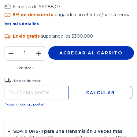
6
cuotas de
$6.488,07
5% de descuento
pagando con efectivo/transferencia
Ver más detalles
Envío gratis
superando los
$300.000
2
en stock
CAMBIAR CP
Entregas para el CP:
Medios de envío
CALCULAR
No sé mi código postal
SD4.0
UHS-II para una transmisión
3 veces más