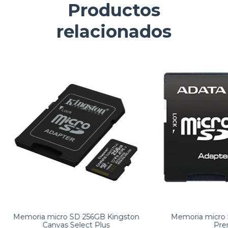
Productos
relacionados
Memoria micro SD 256GB Kingston
Memoria micro 
Canvas Select Plus
Pre